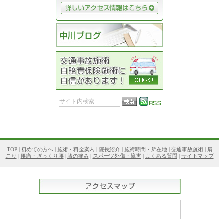
TOP
|
初めての方へ
|
施術・料金案内
|
院長紹介
|
施術時間・所在地
|
交通事故施術
|
肩
こり
|
腰痛・ぎっくり腰
|
膝の痛み
|
スポーツ外傷・障害
|
よくある質問
|
サイトマップ