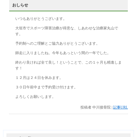
おしらせ
いつもありがとうございます。
大垣市でスポーツ障害治療が得意な、しあわせな治療家丸山で
す。
予約制へのご理解とご協力ありがとうございます。
師走に入りましたね。今年もあっという間の一年でした。
終わり良ければ全て良し！ということで、この１ヶ月も精進しま
す！
１２月は２４日を休みます。
３０日午前中まで予約受け付けます。
よろしくお願いします。
投稿者 中川接骨院 |
記事URL