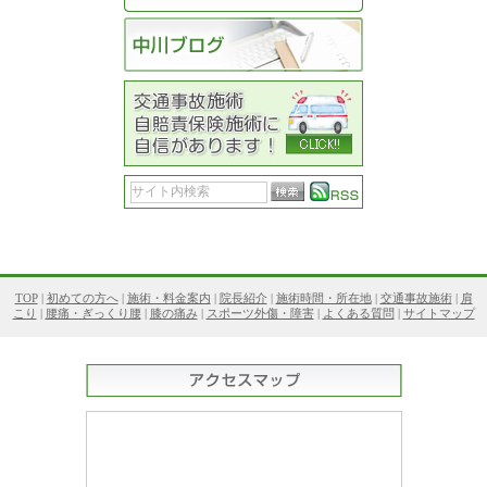
TOP
|
初めての方へ
|
施術・料金案内
|
院長紹介
|
施術時間・所在地
|
交通事故施術
|
肩
こり
|
腰痛・ぎっくり腰
|
膝の痛み
|
スポーツ外傷・障害
|
よくある質問
|
サイトマップ