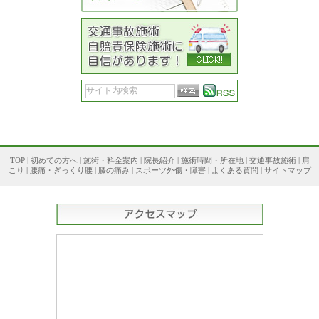
TOP
|
初めての方へ
|
施術・料金案内
|
院長紹介
|
施術時間・所在地
|
交通事故施術
|
肩
こり
|
腰痛・ぎっくり腰
|
膝の痛み
|
スポーツ外傷・障害
|
よくある質問
|
サイトマップ