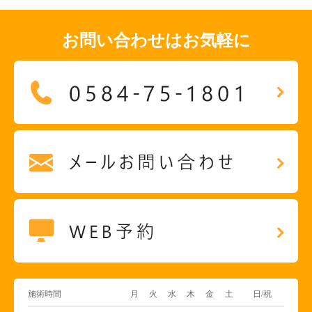
お問い合わせはお気軽に
施術時間
月
火
水
木
金
土
日/祝