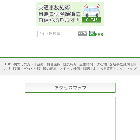
TOP
|
初めての方へ
|
施術・料金案内
|
院長紹介
|
施術時間・所在地
|
交通事故施術
|
肩
こり
|
腰痛・ぎっくり腰
|
膝の痛み
|
スポーツ外傷・障害
|
よくある質問
|
サイトマップ