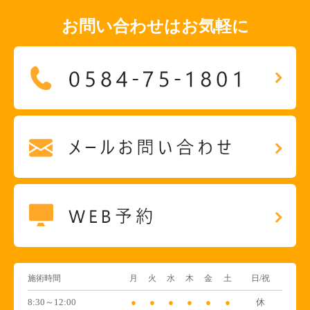
お問い合わせはお気軽に
施術時間
月
火
水
木
金
土
日/祝
8:30～12:00
●
●
●
●
●
●
休