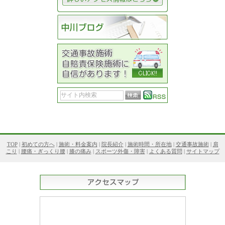
TOP
|
初めての方へ
|
施術・料金案内
|
院長紹介
|
施術時間・所在地
|
交通事故施術
|
肩
こり
|
腰痛・ぎっくり腰
|
膝の痛み
|
スポーツ外傷・障害
|
よくある質問
|
サイトマップ