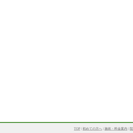
TOP
|
初めての方へ
|
施術・料金案内
|
院