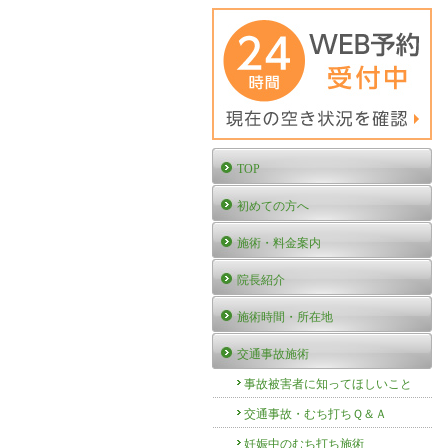
TOP
初めての方へ
施術・料金案内
院長紹介
施術時間・所在地
交通事故施術
事故被害者に知ってほしいこと
交通事故・むち打ちＱ＆Ａ
妊娠中のむち打ち施術