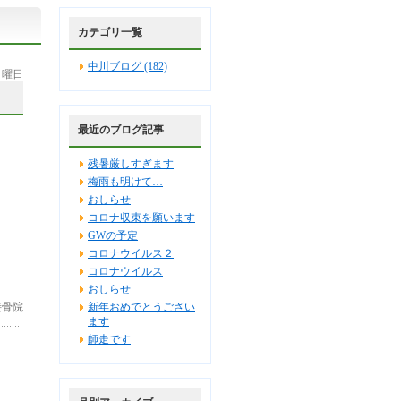
カテゴリ一覧
中川ブログ (182)
 月曜日
最近のブログ記事
残暑厳しすぎます
梅雨も明けて…
おしらせ
コロナ収束を願います
GWの予定
コロナウイルス２
コロナウイルス
おしらせ
接骨院
新年おめでとうござい
ます
師走です