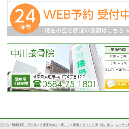
長紹介
|
施術時間・所在地
|
交通事故施術
|
肩こり
|
腰痛・ぎっくり腰
|
膝の痛み
|
スポーツ