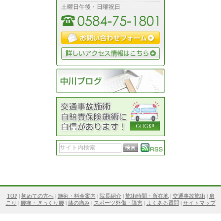
土曜日午後・日曜祝日
TOP
|
初めての方へ
|
施術・料金案内
|
院長紹介
|
施術時間・所在地
|
交通事故施術
|
肩
こり
|
腰痛・ぎっくり腰
|
膝の痛み
|
スポーツ外傷・障害
|
よくある質問
|
サイトマップ