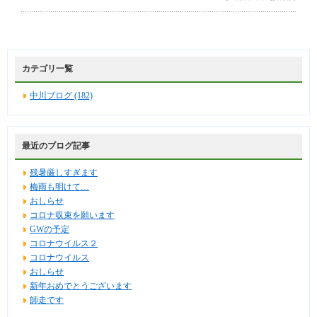
カテゴリ一覧
中川ブログ (182)
最近のブログ記事
残暑厳しすぎます
梅雨も明けて…
おしらせ
コロナ収束を願います
GWの予定
コロナウイルス２
コロナウイルス
おしらせ
新年おめでとうございます
師走です