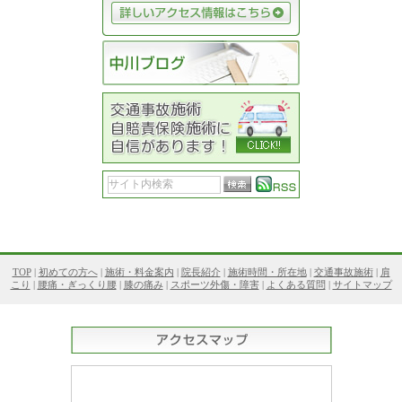
TOP
|
初めての方へ
|
施術・料金案内
|
院長紹介
|
施術時間・所在地
|
交通事故施術
|
肩
こり
|
腰痛・ぎっくり腰
|
膝の痛み
|
スポーツ外傷・障害
|
よくある質問
|
サイトマップ