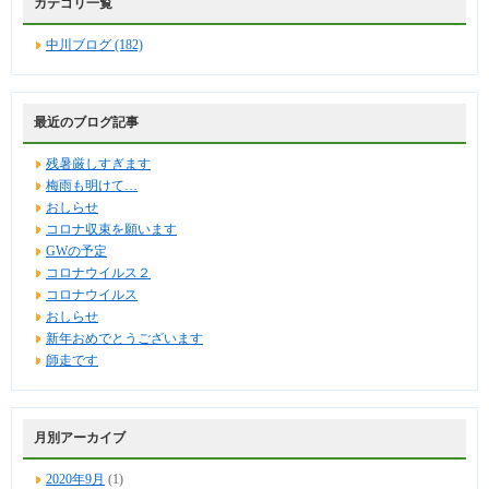
カテゴリ一覧
中川ブログ (182)
最近のブログ記事
残暑厳しすぎます
梅雨も明けて…
おしらせ
コロナ収束を願います
GWの予定
コロナウイルス２
コロナウイルス
おしらせ
新年おめでとうございます
師走です
月別アーカイブ
2020年9月
(1)