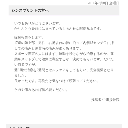
2011年7月8日 金曜日
シンスプリントの方へ
いつもありがとうございます。
かりんとう饅頭にはまっているしあわせな院長丸山です。
症例報告をします。
17歳の陸上部、男性。右足すねの骨に沿って内側15センチ位に押
しての痛みと練習時の痛みが強くあります。
スポーツ障害の人にはまず、運動を続けながら治療するのか、運
動をスットプして治療に専念するか、決めてもらいます。だいた
い前者ですが。
週3回の治療を2週間とセルフケアをしてもらい、完全復帰となり
ました。
良かったです。再発だけ気をつけて頑張ってください。
ケガや痛みあれば御相談ください。
投稿者 中川接骨院